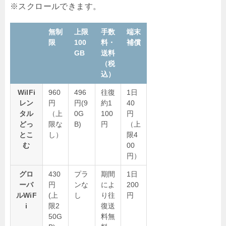
無制
上限
手数
端末
限
100
料・
補償
GB
送料
（税
込）
WiIFi
960
496
往復
1日
レン
円
円(9
約1
40
タル
（上
0G
100
円
どっ
限な
B)
円
（上
とこ
し）
限4
む
00
円）
グロ
430
プラ
期間
1日
ーバ
円
ンな
によ
200
ルWiF
(上
し
り往
円
i
限2
復送
50G
料無