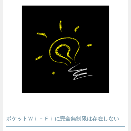
ポケットＷｉ－Ｆｉに完全無制限は存在しない