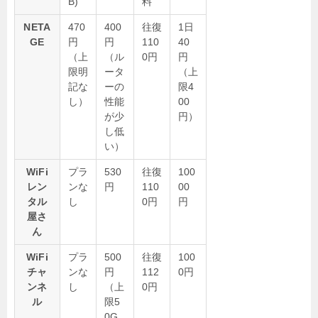
B)
料
NETA
470
400
往復
1日
GE
円
円
110
40
（上
（ル
0円
円
限明
ータ
（上
記な
ーの
限4
し）
性能
00
が少
円）
し低
い）
WiFi
プラ
530
往復
100
レン
ンな
円
110
00
タル
し
0円
円
屋さ
ん
WiFi
プラ
500
往復
100
チャ
ンな
円
112
0円
ンネ
し
（上
0円
ル
限5
0G