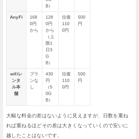
B）
AnyFi
168
128
往復
500
0円
0円
110
円
から
から
0円
（上
限1
日3
G
B）
wifiレ
プラ
430
往復
500
ンタ
ンな
円
110
円
ル本
し
（5
0円
舗
0G
B）
大幅な料金の差はないように見えますが、日数を重ね
れば重ねるほどその差は大きくなっていくので安いに
越したことはないです。