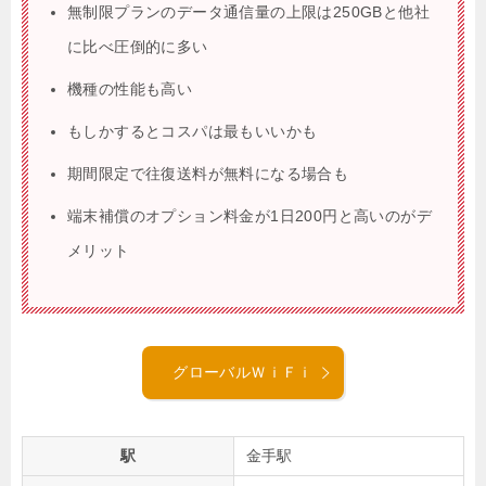
無制限プランのデータ通信量の上限は250GBと他社
に比べ圧倒的に多い
機種の性能も高い
もしかするとコスパは最もいいかも
期間限定で往復送料が無料になる場合も
端末補償のオプション料金が1日200円と高いのがデ
メリット
グローバルＷｉＦｉ
駅
金手駅