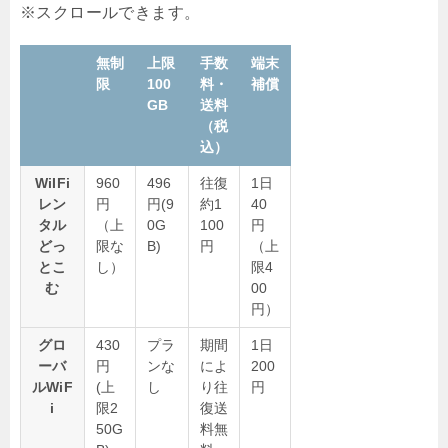
無制
上限
手数
端末
限
100
料・
補償
GB
送料
（税
込）
WiIFi
960
496
往復
1日
レン
円
円(9
約1
40
タル
（上
0G
100
円
どっ
限な
B)
円
（上
とこ
し）
限4
む
00
円）
グロ
430
プラ
期間
1日
ーバ
円
ンな
によ
200
ルWiF
(上
し
り往
円
i
限2
復送
50G
料無