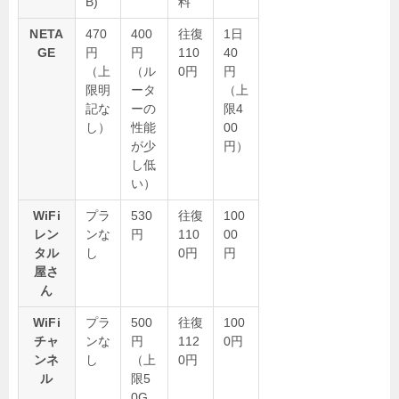
B)
料
NETA
470
400
往復
1日
GE
円
円
110
40
（上
（ル
0円
円
限明
ータ
（上
記な
ーの
限4
し）
性能
00
が少
円）
し低
い）
WiFi
プラ
530
往復
100
レン
ンな
円
110
00
タル
し
0円
円
屋さ
ん
WiFi
プラ
500
往復
100
チャ
ンな
円
112
0円
ンネ
し
（上
0円
ル
限5
0G