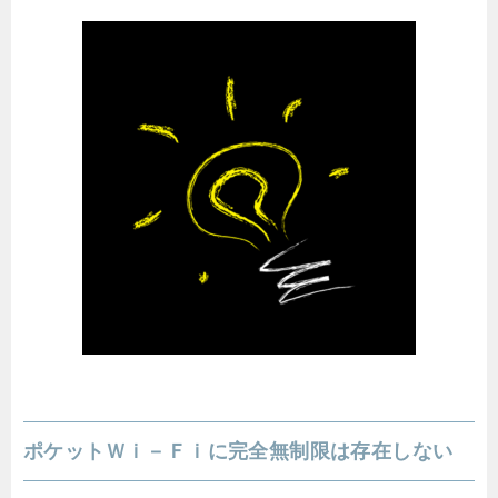
ポケットＷｉ－Ｆｉに完全無制限は存在しない