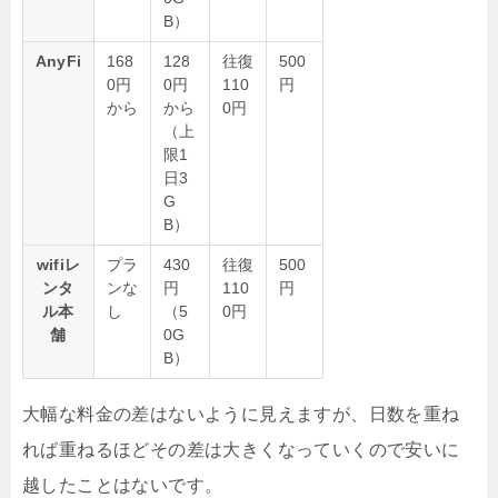
B）
AnyFi
168
128
往復
500
0円
0円
110
円
から
から
0円
（上
限1
日3
G
B）
wifiレ
プラ
430
往復
500
ンタ
ンな
円
110
円
ル本
し
（5
0円
舗
0G
B）
大幅な料金の差はないように見えますが、日数を重ね
れば重ねるほどその差は大きくなっていくので安いに
越したことはないです。