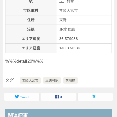
駅
玉川村駅
市区町村
常陸大宮市
住所
東野
沿線
JR水郡線
エリア緯度
36.579088
エリア経度
140.374334
%%%detail20%%%
タグ
常陸大宮市
玉川村駅
茨城県
Tweet
0
関連記事