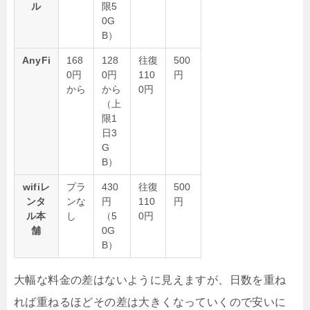
ル
限5
0G
B）
AnyFi
168
128
往復
500
0円
0円
110
円
から
から
0円
（上
限1
日3
G
B）
wifiレ
プラ
430
往復
500
ンタ
ンな
円
110
円
ル本
し
（5
0円
舗
0G
B）
大幅な料金の差はないように見えますが、日数を重ね
れば重ねるほどその差は大きくなっていくので安いに