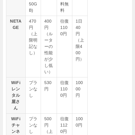
50G
料無
B)
料
NETA
470
400
往復
1日
GE
円
円
110
40
（上
（ル
0円
円
限明
ータ
（上
記な
ーの
限4
し）
性能
00
が少
円）
し低
い）
WiFi
プラ
530
往復
100
レン
ンな
円
110
00
タル
し
0円
円
屋さ
ん
WiFi
プラ
500
往復
100
チャ
ンな
円
112
0円
ンネ
し
（上
0円