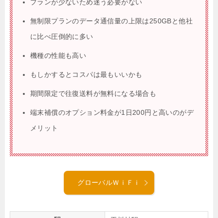
プランが少ないため迷う必要がない
無制限プランのデータ通信量の上限は250GBと他社
に比べ圧倒的に多い
機種の性能も高い
もしかするとコスパは最もいいかも
期間限定で往復送料が無料になる場合も
端末補償のオプション料金が1日200円と高いのがデ
メリット
グローバルＷｉＦｉ