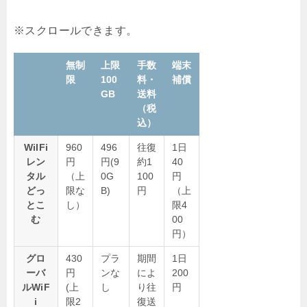
無制
上限
手数
端末
限
100
料・
補償
GB
送料
（税
込）
WiIFi
960
496
往復
1日
レン
円
円(9
約1
40
タル
（上
0G
100
円
どっ
限な
B)
円
（上
とこ
し）
限4
む
00
円）
グロ
430
プラ
期間
1日
ーバ
円
ンな
によ
200
ルWiF
(上
し
り往
円
i
限2
復送