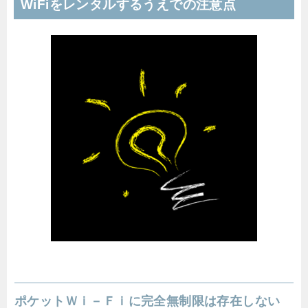
WiFiをレンタルするうえでの注意点
ポケットＷｉ－Ｆｉに完全無制限は存在しない