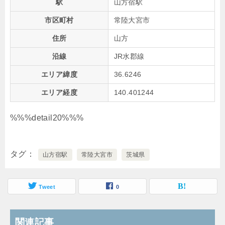
駅
山方宿駅
市区町村
常陸大宮市
住所
山方
沿線
JR水郡線
エリア緯度
36.6246
エリア経度
140.401244
%%%detail20%%%
タグ
山方宿駅
常陸大宮市
茨城県
Tweet
0
関連記事