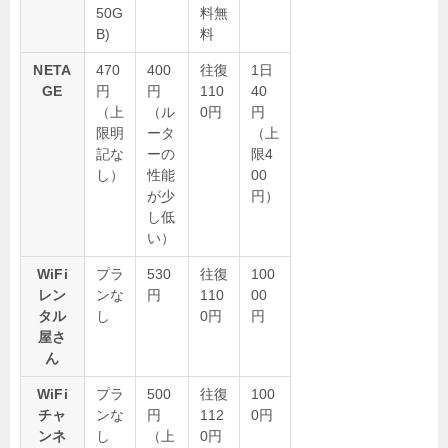
50G
料無
B)
料
NETA
470
400
往復
1日
GE
円
円
110
40
（上
（ル
0円
円
限明
ータ
（上
記な
ーの
限4
し）
性能
00
が少
円）
し低
い）
WiFi
プラ
530
往復
100
レン
ンな
円
110
00
タル
し
0円
円
屋さ
ん
WiFi
プラ
500
往復
100
チャ
ンな
円
112
0円
ンネ
し
（上
0円