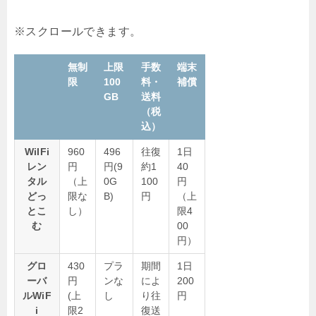
無制
上限
手数
端末
限
100
料・
補償
GB
送料
（税
込）
WiIFi
960
496
往復
1日
レン
円
円(9
約1
40
タル
（上
0G
100
円
どっ
限な
B)
円
（上
とこ
し）
限4
む
00
円）
グロ
430
プラ
期間
1日
ーバ
円
ンな
によ
200
ルWiF
(上
し
り往
円
i
限2
復送