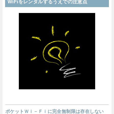
WiFiをレンタルするうえでの注意点
ポケットＷｉ－Ｆｉに完全無制限は存在しない