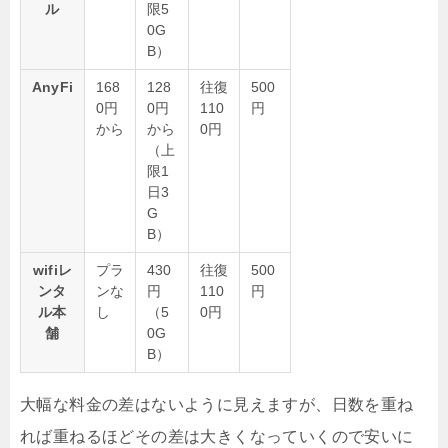
ル
限5
0G
B）
AnyFi
168
128
往復
500
0円
0円
110
円
から
から
0円
（上
限1
日3
G
B）
wifiレ
プラ
430
往復
500
ンタ
ンな
円
110
円
ル本
し
（5
0円
舗
0G
B）
大幅な料金の差はないように見えますが、日数を重ね
れば重ねるほどその差は大きくなっていくので安いに