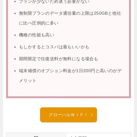
プランが少ないため迷う必要がない
無制限プランのデータ通信量の上限は250GBと他社
に比べ圧倒的に多い
機種の性能も高い
もしかするとコスパは最もいいかも
期間限定で往復送料が無料になる場合も
端末補償のオプション料金が1日200円と高いのがデ
メリット
グローバルＷｉＦｉ