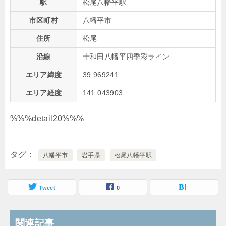
駅
松尾八幡平駅
市区町村
八幡平市
住所
松尾
沿線
十和田八幡平四季彩ライン
エリア緯度
39.969241
エリア経度
141.043903
%%%detail20%%%
タグ
八幡平市
岩手県
松尾八幡平駅
Tweet
0
関連記事