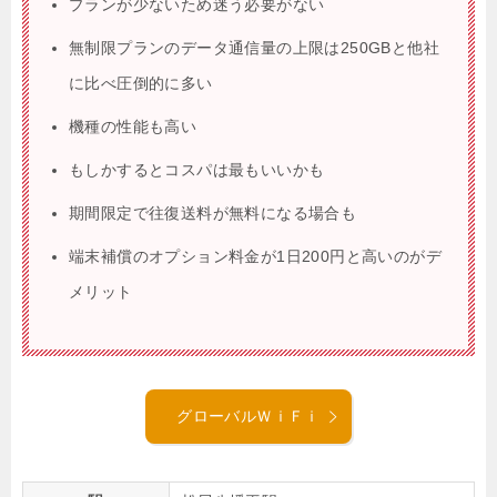
プランが少ないため迷う必要がない
無制限プランのデータ通信量の上限は250GBと他社
に比べ圧倒的に多い
機種の性能も高い
もしかするとコスパは最もいいかも
期間限定で往復送料が無料になる場合も
端末補償のオプション料金が1日200円と高いのがデ
メリット
グローバルＷｉＦｉ