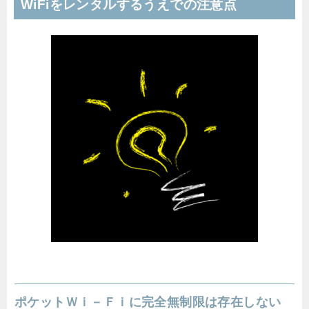
WiFiをレンタルするうえでの注意点
ポケットＷｉ－Ｆｉに完全無制限は存在しない