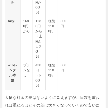
ル
限5
0G
B）
AnyFi
168
128
往復
500
0円
0円
110
円
から
から
0円
（上
限1
日3
G
B）
wifiレ
プラ
430
往復
500
ンタ
ンな
円
110
円
ル本
し
（5
0円
舗
0G
B）
大幅な料金の差はないように見えますが、日数を重ね
れば重ねるほどその差は大きくなっていくので安いに