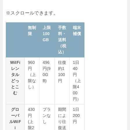
無制
上限
手数
端末
限
100
料・
補償
GB
送料
（税
込）
WiIFi
960
496
往復
1日
レン
円
円(9
約1
40
タル
（上
0G
100
円
どっ
限な
B)
円
（上
とこ
し）
限4
む
00
円）
グロ
430
プラ
期間
1日
ーバ
円
ンな
によ
200
ルWiF
(上
し
り往
円
i
限2
復送