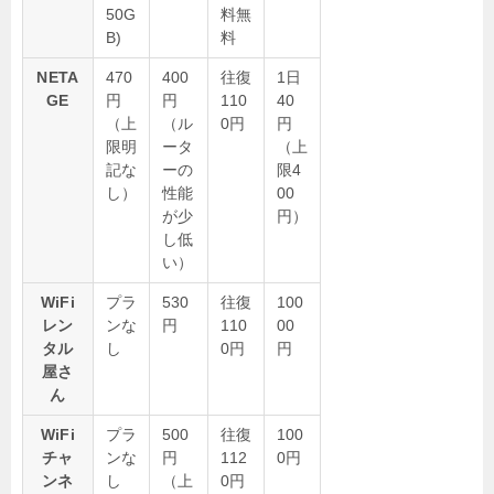
50G
料無
B)
料
NETA
470
400
往復
1日
GE
円
円
110
40
（上
（ル
0円
円
限明
ータ
（上
記な
ーの
限4
し）
性能
00
が少
円）
し低
い）
WiFi
プラ
530
往復
100
レン
ンな
円
110
00
タル
し
0円
円
屋さ
ん
WiFi
プラ
500
往復
100
チャ
ンな
円
112
0円
ンネ
し
（上
0円